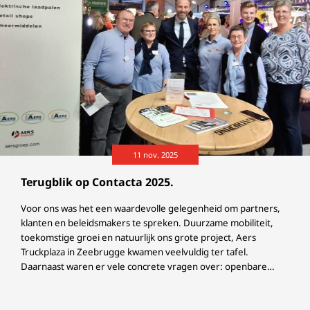
11 nov. 2025
Terugblik op Contacta 2025.
Voor ons was het een waardevolle gelegenheid om partners,
klanten en beleidsmakers te spreken. Duurzame mobiliteit,
toekomstige groei en natuurlijk ons grote project, Aers
Truckplaza in Zeebrugge kwamen veelvuldig ter tafel.
Daarnaast waren er vele concrete vragen over: openbare
laadpalen; concrete brandstof- en smeerolie oplossingen;
tankpassen; Antargaz propaan en AdBlue.