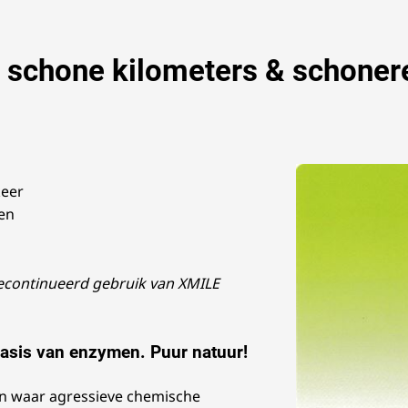
 schone kilometers & schonere
keer
en
gecontinueerd gebruik van XMILE
basis van enzymen. Puur natuur!
en waar agressieve chemische