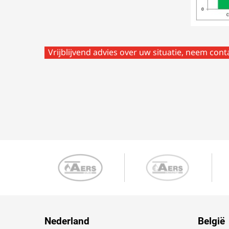
Vrijblijvend advies over uw situatie, neem con
Nederland
België