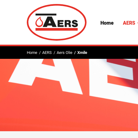
Home
AERS
Home
AERS
Aers Olie
Xmile