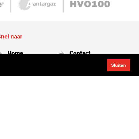
Snel naar
Home
Contact
Nieuws
Vacatures
Sluiten
Over ons
Portaal