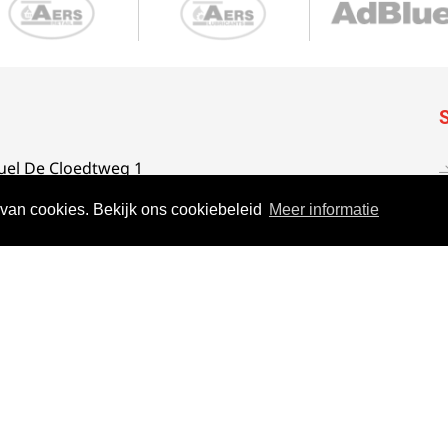
el De Cloedtweg 1
ugge (Dudzele)
 van cookies. Bekijk ons cookiebeleid
Meer informatie
(0)117 - 45 25 65
o@aersgroep.com
Volg ons op social media