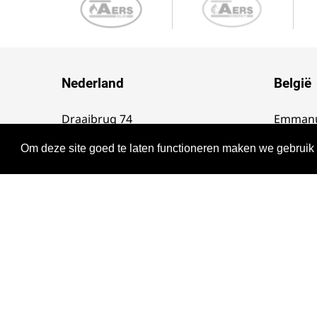
Nederland
België
Draaibrug 74
Emmanu
4527 PE Aardenburg
8380 Br
Om deze site goed te laten functioneren maken we gebruik
T :
+31 (0)117 - 45 25 65
T :
+31 
E :
info@aersgroep.com
E :
inf
KvK nr :
68322852