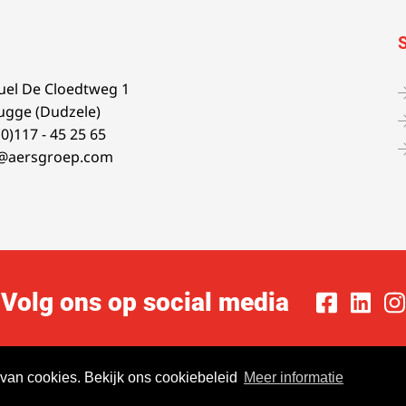
el De Cloedtweg 1
ugge (Dudzele)
(0)117 - 45 25 65
o@aersgroep.com
Volg ons op social media
 van cookies. Bekijk ons cookiebeleid
Meer informatie