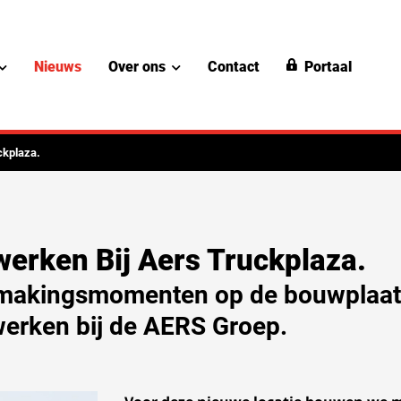
Nieuws
Over ons
Contact
Portaal
ckplaza.
rken Bij Aers Truckplaza.
smakingsmomenten op de bouwplaats
werken bij de AERS Groep.