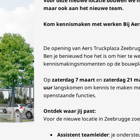
Voor deze nieuwe locatie bouwen we mo
maar ook aan het nieuwe team.
Kom kennismaken met werken Bij Aers T
De opening van Aers Truckplaza Zeebrug
Ben je benieuwd hoe het is om hier te w
kennismakingsmomenten op de bouwpla
Op
zaterdag 7 maart
en
zaterdag 21 m
uur
langskomen om kennis te maken met
openstaande functies.
Ontdek waar jij past:
Voor de nieuwe locatie in Zeebrugge zoek
Assistent teamleider
: je onderste