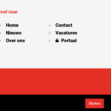
Snel naar
Home
Contact
Nieuws
Vacatures
Over ons
Portaal
Sitemap
Privacyverklaring
Cookiebeleid
Sluiten
Algemene leverings- en betalingsvoorwaarden