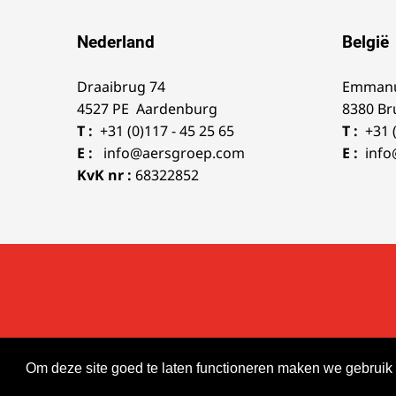
Nederland
België
Draaibrug 74
Emmanu
4527 PE Aardenburg
8380 Br
T :
+31 (0)117 - 45 25 65
T :
+31 
E :
info@aersgroep.com
E :
inf
KvK nr :
68322852
© 2026 Aers
Realisatie:
TiDi Media
Om deze site goed te laten functioneren maken we gebruik