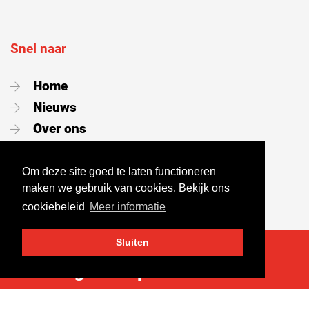
Snel naar
Home
Nieuws
Over ons
Contact
Vacatures
Om deze site goed te laten functioneren
maken we gebruik van cookies. Bekijk ons
Portaal
cookiebeleid
Meer informatie
Sluiten
Volg ons op social media