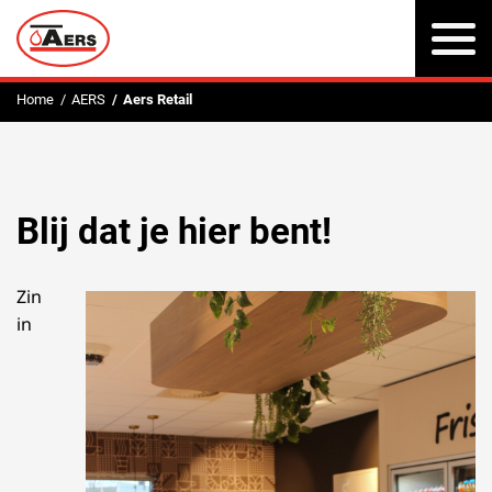
To
na
Home
AERS
Aers Retail
Blij dat je hier bent!
Zin
in