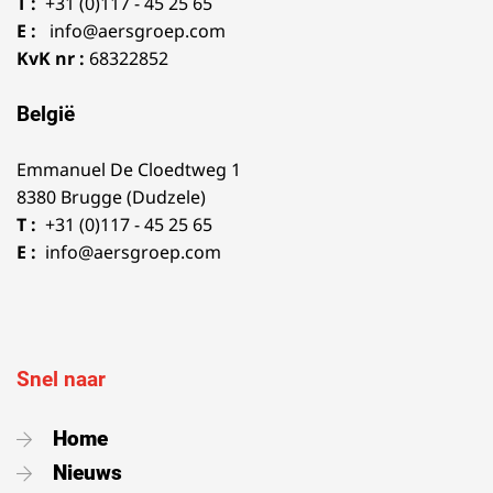
T :
+31 (0)117 - 45 25 65
E :
info@aersgroep.com
KvK nr :
68322852
België
Emmanuel De Cloedtweg 1
8380 Brugge (Dudzele)
T :
+31 (0)117 - 45 25 65
E :
info@aersgroep.com
Snel naar
Home
Nieuws