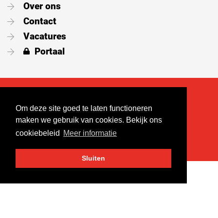
Over ons
Contact
Vacatures
Portaal
Volg ons op social media
Om deze site goed te laten functioneren
maken we gebruik van cookies. Bekijk ons
cookiebeleid
Meer informatie
Sluiten
Sitemap
Privacyverklaring