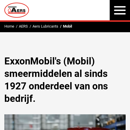
To
na
Home
AERS
Aers Lubricants
Mobil
ExxonMobil's (Mobil)
smeermiddelen al sinds
1927 onderdeel van ons
bedrijf.