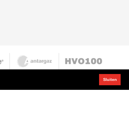
Sluiten
Snel naar
Home
Contact
Nieuws
Vacatures
Over ons
Portaal