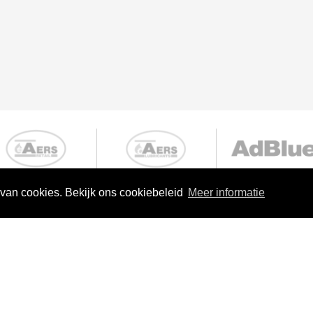
 van cookies. Bekijk ons cookiebeleid
Meer informatie
el De Cloedtweg 1
ugge (Dudzele)
(0)117 - 45 25 65
o@aersgroep.com