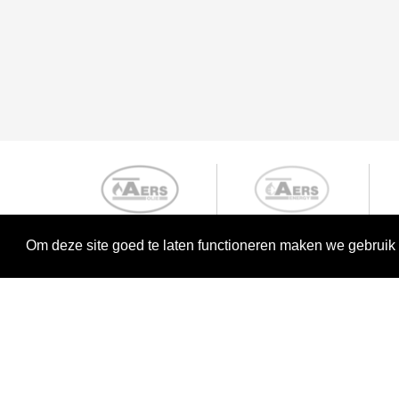
Om deze site goed te laten functioneren maken we gebruik
Nederland
België
Draaibrug 74
Emmanu
4527 PE Aardenburg
8380 Br
T :
+31 (0)117 - 45 25 65
T :
+31 
E :
info@aersgroep.com
E :
inf