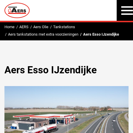
Home
AERS
Aers Olie
Tankstations
Aers tankstations met extra voorzieningen
Aers Esso IJzendijke
Aers Esso IJzendijke